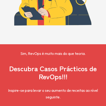
Sim, RevOps é muito mais do que teoria.
Descubra Casos Prácticos de
RevOps!!!
Inspire-se para levar o seu aumento de receitas ao nível
seguinte.