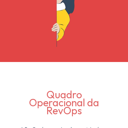
Quadro
Operacional da
RevOps